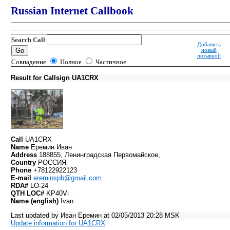
Russian Internet Callbook
Search Call
Добавить
новый
позывной
Совпадение
Полное
Частичное
Result for Callsign UA1CRX
Call
UA1CRX
Name
Еремин Иван
Address
188855, Ленинградская Первомайское,
Country
РОССИЯ
Phone
+78122922123
E-mail
ereminspb@gmail.com
RDA#
LO-24
QTH LOC#
KP40Vi
Name (english)
Ivan
Last updated by Иван Еремин at 02/05/2013 20:28 MSK
Update information for UA1CRX