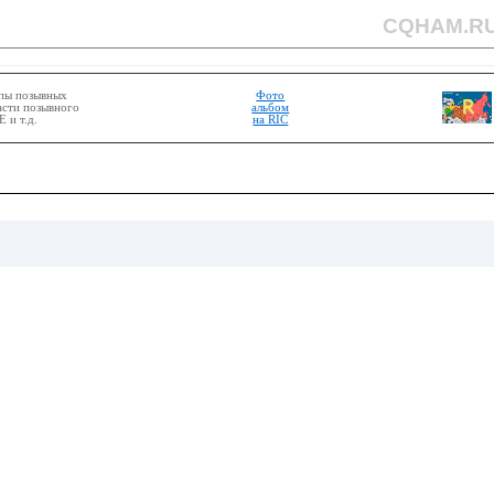
CQHAM.R
ппы позывных
Фото
асти позывного
альбом
 и т.д.
на RIC