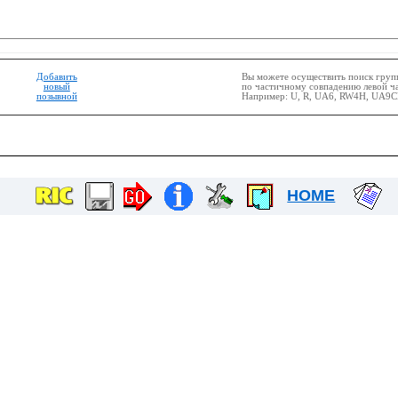
Добавить
Вы можете осуществить поиск гру
новый
по частичному совпадению левой ч
позывной
Например: U, R, UA6, RW4H, UA9CE
HOME